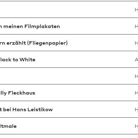
H
an meinen Filmplakaten
H
ern erzählt (Fliegenpapier)
H
lack to White
A
H
lly Fleckhaus
H
t bei Hans Leistikow
H
ltmale
H