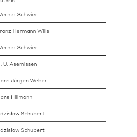
utorIn
erner Schwier
ranz Hermann Wills
erner Schwier
. U. Asemissen
ans Jürgen Weber
ans Hillmann
dzisław Schubert
dzisław Schubert