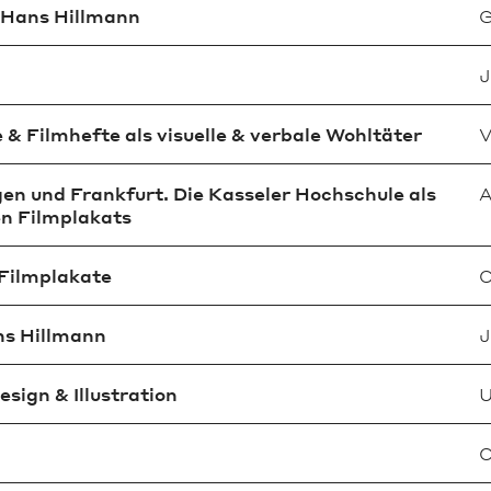
 Hans Hillmann
G
J
& Filmhefte als visuelle & verbale Wohltäter
V
en und Frankfurt. Die Kasseler Hochschule als
A
n Filmplakats
Filmplakate
C
ns Hillmann
J
sign & Illustration
U
C