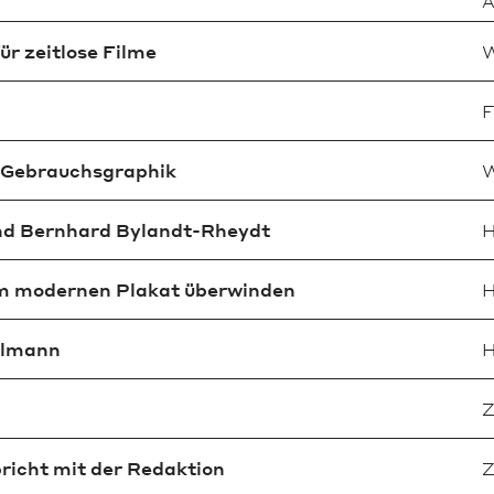
A
ür zeitlose Filme
W
F
r Gebrauchsgraphik
W
nd Bernhard Bylandt-Rheydt
H
em modernen Plakat überwinden
H
llmann
H
Z
richt mit der Redaktion
Z