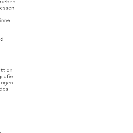
hrieben
messen
inne
nd
tt an
grafie
trägen
 das
e