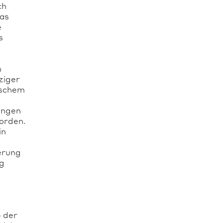
ch
das
e
s
n
ziger
ischem
ungen
orden.
in
erung
ng
 der