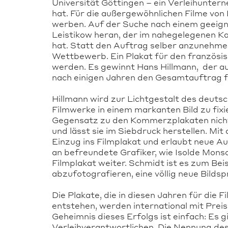
Universität Göttingen – ein Verleihunter
hat. Für die außergewöhnlichen Filme vo
werben. Auf der Suche nach einem geeign
Leistikow heran, der im nahegelegenen Ka
hat. Statt den Auftrag selber anzunehmen
Wettbewerb. Ein Plakat für den französis
werden. Es gewinnt Hans Hillmann, der a
nach einigen Jahren den Gesamtauftrag fü
Hillmann wird zur Lichtgestalt des deutsc
Filmwerke in einem markanten Bild zu fixi
Gegensatz zu den Kommerzplakaten nicht e
und lässt sie im Siebdruck herstellen. Mit
Einzug ins Filmplakat und erlaubt neue 
an befreundete Grafiker, wie Isolde Mon
Filmplakat weiter. Schmidt ist es zum Beis
abzufotografieren, eine völlig neue Bildsp
Die Plakate, die in diesen Jahren für die
entstehen, werden international mit Prei
Geheimnis dieses Erfolgs ist einfach: Es 
Verleihverantwortlichen. Die Nennung des