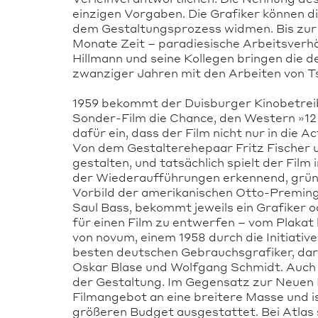
einzigen Vorgaben. Die Grafiker können d
dem Gestaltungsprozess widmen. Bis zur 
Monate Zeit – paradiesische Arbeitsverhä
Hillmann und seine Kollegen bringen die de
zwanziger Jahren mit den Arbeiten von Ts
1959 bekommt der Duisburger Kinobetreib
Sonder-Film die Chance, den Western »12 U
dafür ein, dass der Film nicht nur in die
Von dem Gestalterehepaar Fritz Fischer u
gestalten, und tatsächlich spielt der Film
der Wiederaufführungen erkennend, gründ
Vorbild der amerikanischen Otto-Preming
Saul Bass, bekommt jeweils ein Grafiker 
für einen Film zu entwerfen – vom Plakat
von novum, einem 1958 durch die Initiat
besten deutschen Gebrauchsgrafiker, daru
Oskar Blase und Wolfgang Schmidt. Auch b
der Gestaltung. Im Gegensatz zur Neuen F
Filmangebot an eine breitere Masse und 
größeren Budget ausgestattet. Bei Atlas