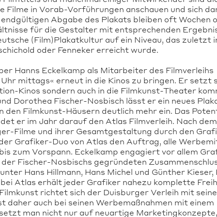
ie Filme in Vorab-Vorführungen anschauen und sich da
endgültigen Abgabe des Plakats bleiben oft Wochen 
ltnisse für die Gestalter mit entsprechenden Ergebni
utsche (Film)Plakatkultur auf ein Niveau, das zuletzt 
chichold oder Fenneker erreicht wurde.
er Hanns Eckelkamp als Mitarbeiter des Filmverleihs
hr mittags« erneut in die Kinos zu bringen. Er setzt s
 Action-Kinos sondern auch in die Filmkunst-Theater kom
nd Dorothea Fischer-Nosbisch lässt er ein neues Plak
 in den Filmkunst-Häusern deutlich mehr ein. Das Potent
et er im Jahr darauf den Atlas Filmverleih. Nach dem
er-Filme und ihrer Gesamtgestaltung durch den Graf
oder Grafiker-Duo von Atlas den Auftrag, alle Werbemi
 bis zum Vorspann. Eckelkamp engagiert vor allem Gra
ive der Fischer-Nosbischs gegründeten Zusammenschlu
nter Hans Hillmann, Hans Michel und Günther Kieser, 
ei Atlas erhält jeder Grafiker nahezu komplette Freih
ilmkunst richtet sich der Duisburger Verleih mit sein
ist daher auch bei seinen Werbemaßnahmen mit einem
 setzt man nicht nur auf neuartige Marketingkonzepte