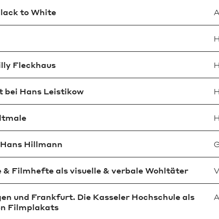
lack to White
A
H
lly Fleckhaus
H
t bei Hans Leistikow
H
ltmale
H
 Hans Hillmann
G
& Filmhefte als visuelle & verbale Wohltäter
V
en und Frankfurt. Die Kasseler Hochschule als
A
n Filmplakats