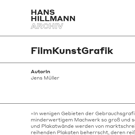
HANS
HILLMANN
ARCHIV
FilmKunstGrafik
AutorIn
Jens Müller
»In wenigen Gebieten der Gebrauchsgrafik
minderwertigem Machwerk so groß und so o
und Plakatwände werden von marktschreier
reihenden Plakaten beherrscht, deren reiß