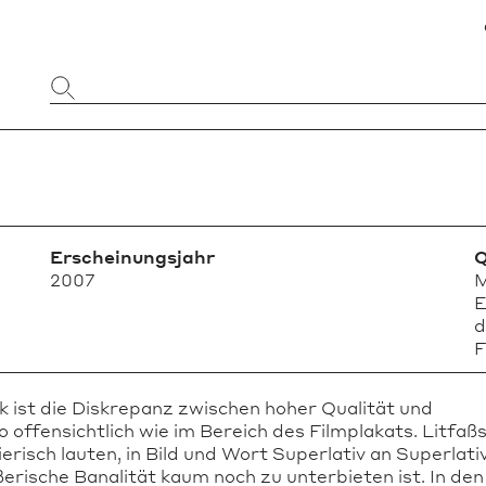
Website
durchsuchen
Erscheinungsjahr
Q
2007
M
E
d
F
 ist die Diskrepanz zwischen hoher Qualität und
ffensichtlich wie im Bereich des Filmplakats. Litfaß
isch lauten, in Bild und Wort Superlativ an Superlati
erische Banalität kaum noch zu unterbieten ist. In den