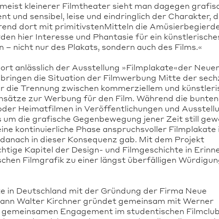
ist kleinerer Filmtheater sieht man dagegen grafis
nt und sensibel, leise und eindringlich der Charakter, 
hrend dort mit primitivstenMitteln die Amüsierbegierd
en hier Interesse und Phantasie für ein künstlerische
 – nicht nur des Plakats, sondern auch des Films.«
ort anlässlich der Ausstellung »Filmplakate«der Neue
ringen die Situation der Filmwerbung Mitte der sech
nur die Trennung zwischen kommerziellem und künstler
Ansätze zur Werbung für den Film. Während die bunten
der Heimatfilmen in Veröffentlichungen und Ausstell
 um die grafische Gegenbewegung jener Zeit still gew
ine kontinuierliche Phase anspruchsvoller Filmplakate 
 danach in dieser Konsequenz gab. Mit dem Projekt
htige Kapitel der Design- und Filmgeschichte in Erinn
chen Filmgrafik zu einer längst überfälligen Würdigu
te in Deutschland mit der Gründung der Firma Neue
fmann Walter Kirchner gründet gemeinsam mit Werner
m gemeinsamen Engagement im studentischen Filmclub