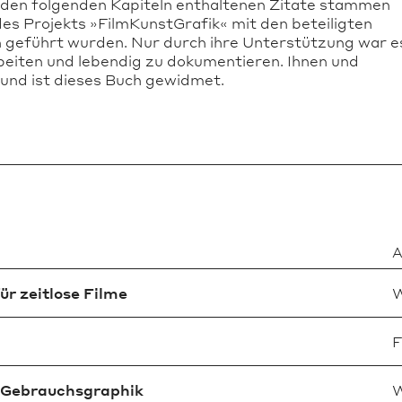
in den folgenden Kapiteln enthaltenen Zitate stammen
s Projekts »FilmKunstGrafik« mit den beteiligten
n geführt wurden. Nur durch ihre Unterstützung war e
beiten und lebendig zu dokumentieren. Ihnen und
 und ist dieses Buch gewidmet.
A
ür zeitlose Filme
W
F
r Gebrauchsgraphik
W