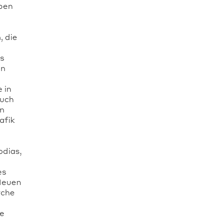
eben
, die
as
nn
 in
auch
en
afik
odias,
es
Neuen
rche
ge