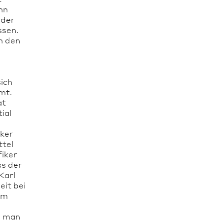
nn
oder
ssen.
in den
ich
mt.
at
ial
iker
ttel
fiker
ss der
Karl
eit bei
em
, man