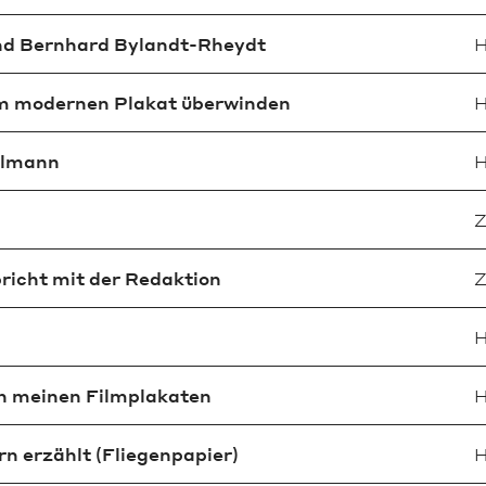
nd Bernhard Bylandt-Rheydt
H
em modernen Plakat überwinden
H
llmann
H
Z
richt mit der Redaktion
Z
H
an meinen Filmplakaten
H
ern erzählt (Fliegenpapier)
H