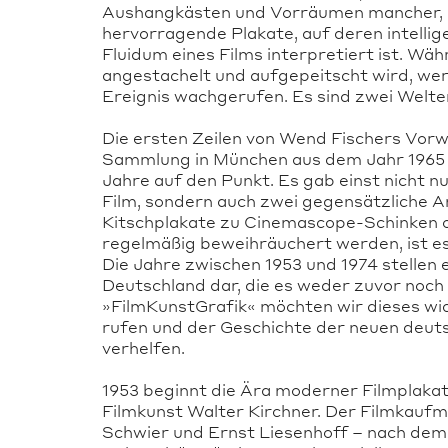
Aushangkästen und Vorräumen mancher, me
hervorragende Plakate, auf deren intellige
Fluidum eines Films interpretiert ist. Wä
angestachelt und aufgepeitscht wird, werd
Ereignis wachgerufen. Es sind zwei Welten
Die ersten Zeilen von Wend Fischers Vorw
Sammlung in München aus dem Jahr 1965 b
Jahre auf den Punkt. Es gab einst nicht 
Film, sondern auch zwei gegensätzliche 
Kitschplakate zu Cinemascope-Schinken o
regelmäßig beweihräuchert werden, ist es
Die Jahre zwischen 1953 und 1974 stellen e
Deutschland dar, die es weder zuvor noch
»FilmKunstGrafik« möchten wir dieses wic
rufen und der Geschichte der neuen deuts
verhelfen.
1953 beginnt die Ära moderner Filmplaka
Filmkunst Walter Kirchner. Der Filmkau
Schwier und Ernst Liesenhoff – nach de