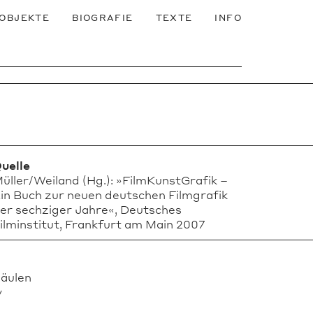
OBJEKTE
BIOGRAFIE
TEXTE
INFO
uelle
üller/Weiland (Hg.): »FilmKunstGrafik –
in Buch zur neuen deutschen Filmgrafik
er sechziger Jahre«, Deutsches
ilminstitut, Frankfurt am Main 2007
säulen
v