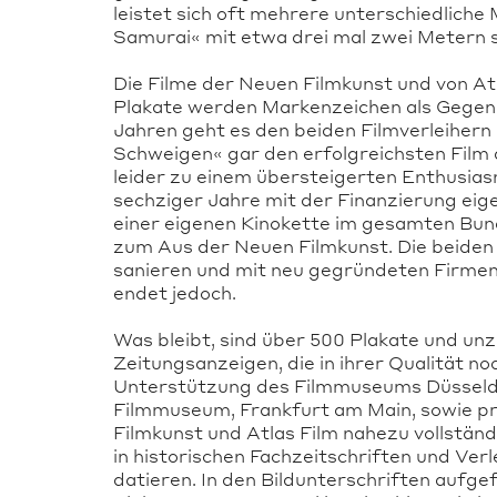
leistet sich oft mehrere unterschiedlich
Samurai« mit etwa drei mal zwei Metern s
Die Filme der Neuen Filmkunst und von At
Plakate werden Markenzeichen als Gegen
Jahren geht es den beiden Filmverleihern
Schweigen« gar den erfolgreichsten Film 
leider zu einem übersteigerten Enthusia
sechziger Jahre mit der Finanzierung eige
einer eigenen Kinokette im gesamten Bund
zum Aus der Neuen Filmkunst. Die beiden 
sanieren und mit neu gegründeten Firmen
endet jedoch.
Was bleibt, sind über 500 Plakate und u
Zeitungsanzeigen, die in ihrer Qualität n
Unterstützung des Filmmuseums Düsseldor
Filmmuseum, Frankfurt am Main, sowie pr
Filmkunst und Atlas Film nahezu vollstä
in historischen Fachzeitschriften und Ver
datieren. In den Bildunterschriften aufgef