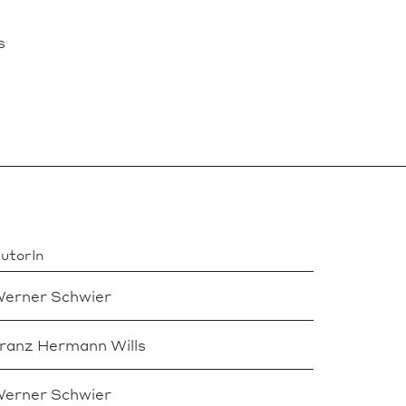
s
utorIn
erner Schwier
ranz Hermann Wills
erner Schwier