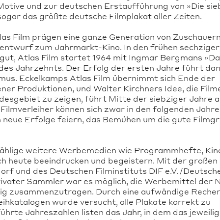
e Motive und zur deutschen Erstaufführung von »Die si
ogar das größte deutsche Filmplakat aller Zeiten.
las Film prägen eine ganze Generation von Zuschauern
entwurf zum Jahrmarkt-Kino. In den frühen sechziger
 gut, Atlas Film startet 1964 mit Ingmar Bergmans »D
des Jahrzehnts. Der Erfolg der ersten Jahre führt da
smus. Eckelkamps Atlas Film übernimmt sich Ende der
ner Produktionen, und Walter Kirchners Idee, die Filme
esgebiet zu zeigen, führt Mitte der siebziger Jahre 
Filmverleiher können sich zwar in den folgenden Jahr
 neue Erfolge feiern, das Bemühen um die gute Filmgr
nzählige weitere Werbemedien wie Programmhefte, Kin
och heute beeindrucken und begeistern. Mit der großen
f und des Deutschen Filminstituts DIF e.V. /Deutsch
ivater Sammler war es möglich, die Werbemittel der 
ndig zusammenzutragen. Durch eine aufwändige Reche
leihkatalogen wurde versucht, alle Plakate korrekt zu
ührte Jahreszahlen listen das Jahr, in dem das jeweili