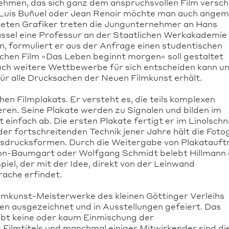
nehmen, das sich ganz dem anspruchsvollen Film versc
n Luis Buñuel oder Jean Renoir möchte man auch ange
eten Grafiker treten die Jungunternehmer an Hans
ssel eine Professur an der Staatlichen Werkakademie 
, formuliert er aus der Anfrage einen studentischen
chen Film »Das Leben beginnt morgen« soll gestaltet
uch weitere Wettbewerbe für sich entscheiden kann u
r alle Drucksachen der Neuen Filmkunst erhält.
hen Filmplakats. Er versteht es, die teils komplexen
eren. Seine Plakate werden zu Signalen und bilden im
infach ab. Die ersten Plakate fertigt er im Linolschni
 der fortschreitenden Technik jener Jahre hält die Foto
Ausdrucksformen. Durch die Weitergabe von Plakatauf
son-Baumgart oder Wolfgang Schmidt belebt Hillmann
piel, der mit der Idee, direkt von der Leinwand
rache erfindet.
 Filmkunst-Meisterwerke des kleinen Göttinger Verleihs
sen ausgezeichnet und in Ausstellungen gefeiert. Das
gibt keine oder kaum Einmischung der
 Filmtitels und manchmal einiger Mitwirkender sind di