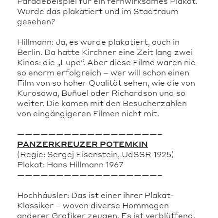
Paradebeispiel für ein fernwirksames Plakat.
Wurde das plakatiert und im Stadtraum
gesehen?
Hillmann: Ja, es wurde plakatiert, auch in
Berlin. Da hatte Kirchner eine Zeit lang zwei
Kinos: die „Lupe“. Aber diese Filme waren nie
so enorm erfolgreich – wer will schon einen
Film von so hoher Qualität sehen, wie die von
Kurosawa, Buñuel oder Richardson und so
weiter. Die kamen mit den Besucherzahlen
von eingängigeren Filmen nicht mit.
——————————————————–
PANZERKREUZER POTEMKIN
(Regie: Sergej Eisenstein, UdSSR 1925)
Plakat: Hans Hillmann 1967
——————————————————–
Hochhäusler: Das ist einer ihrer Plakat-
Klassiker – wovon diverse Hommagen
anderer Grafiker zeugen. Es ist verblüffend,