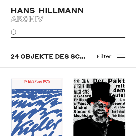
HANS
HILLMANN
ARCHIV
Website
durchsuchen
24
OBJEKTE DES SCHLÜSSELWORTS »TYPOGRAFIE«
Filter