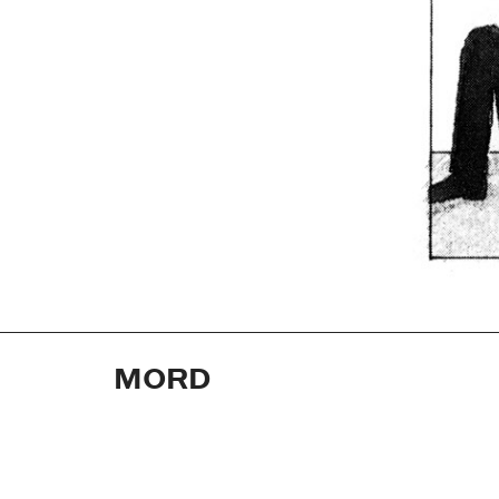
MORD
Jahr:
1975
Medium:
Buchillustration
Technik:
Bleistiftzeichnung