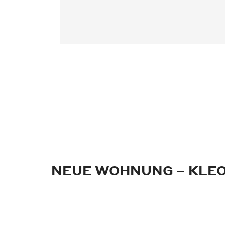
NEUE WOHNUNG – KLE
Jahr:
1952
Medium:
Anzeige
Maße:
21x29 cm