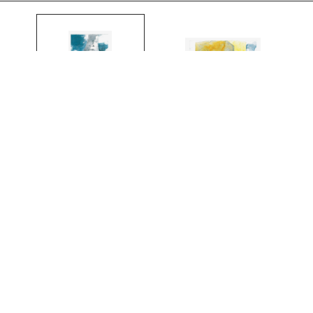
LAUS KINSKI
agazin