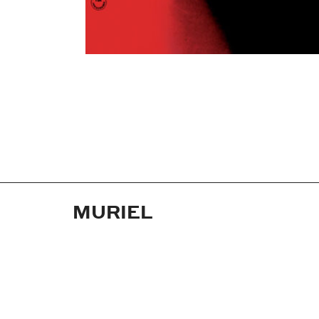
MURIEL
Jahr:
1963
Medium:
Plakat
Maße:
59,4x84,1 cm (DIN A1)
Technik:
Offsetdruck
Auftraggeber:
Atlas Film