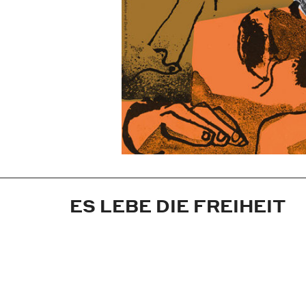
ES LEBE DIE FREIHEIT
Jahr:
1958
Medium:
Plakat
Maße:
59,4x84,1 cm (DIN A1)
Technik:
Offsetdruck
Auftraggeber:
Neue Filmkunst Walter Ki