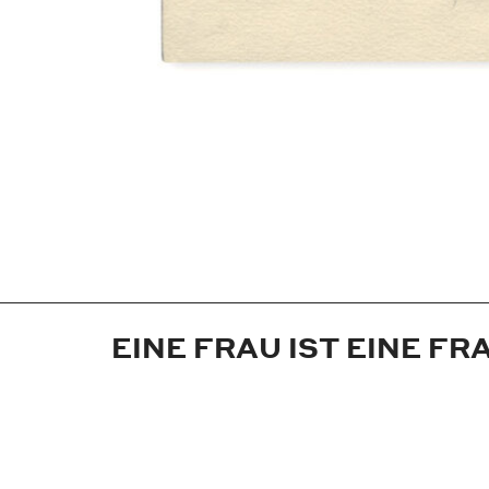
EINE FRAU IST EINE F
Jahr:
1970
Medium:
Entwurf
Maße:
28x39,5 cm
Technik:
Aquarellzeichnung