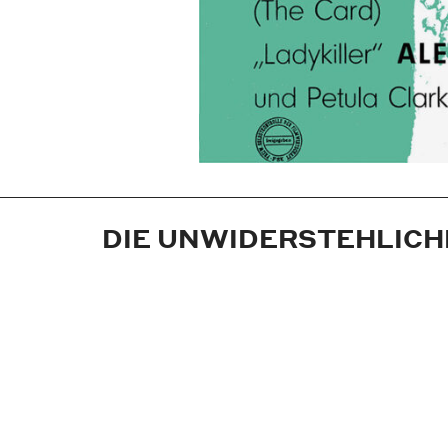
DIE UNWIDERSTEHLICH
Jahr:
1958
Medium:
Plakat
Maße:
59,4x84,1 cm (DIN A1)
Technik:
Offsetdruck
Auftraggeber:
Neue Filmkunst Walter Ki
Ort:
Göttingen