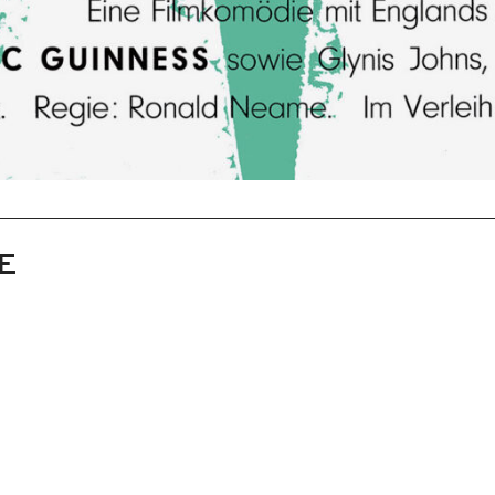
E
rchner