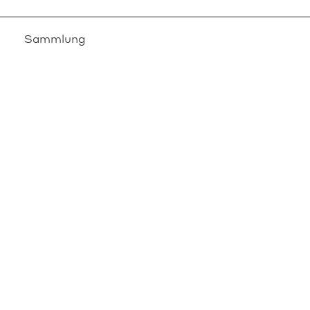
Sammlung
FilmKunstGrafik
Stichwörter
Claude Chabrol
Doppelbild
Futura
OBJEKTE
BIOGRAFIE
TEXTE
INFO