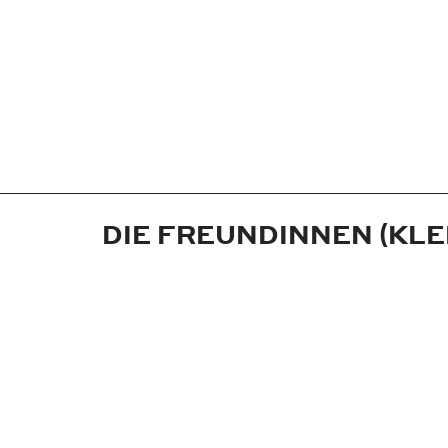
DIE FREUNDINNEN (KLE
Jahr:
1960
Medium:
Broschüre
Maße:
18,5x23 cm
Technik:
Buchdruck
Auftraggeber:
Neue Filmkunst Walter Ki
Ort:
Göttingen