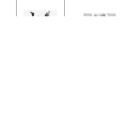
ER SINGLE
agazin
uckt im »FAZ Magazin«.