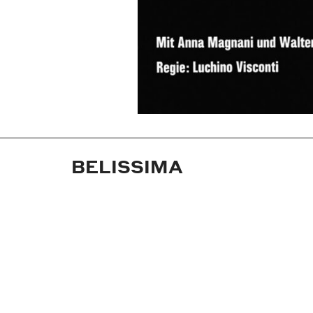
BELISSIMA
Jahr:
1960
Medium:
Plakat
Maße:
59,4x84,1 cm (DIN A1)
Technik:
Offsetdruck
Auftraggeber:
Neue Filmkunst Walter Ki
Ort:
Göttingen