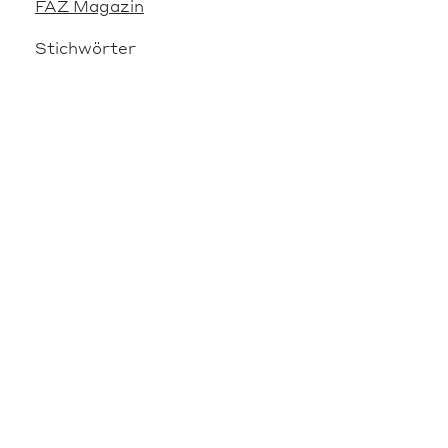
FAZ Magazin
Stichwörter
Gesichter
Reise
VERWANDTE OBJEKTE