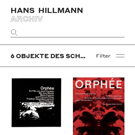
HANS
HILLMANN
ARCHIV
Website
durchsuchen
6
OBJEKTE DES SCHLÜSSELWORTS »JEAN COCTEAU«
Filter