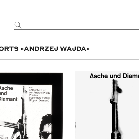
Website
durchsuchen
ORTS »ANDRZEJ WAJDA«