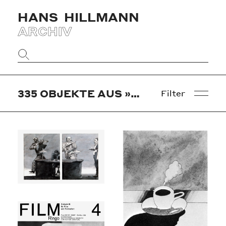
HANS
HILLMANN
ARCHIV
Website
durchsuchen
335
OBJEKTE AUS »FRANKFURT AM MAIN«
Filter