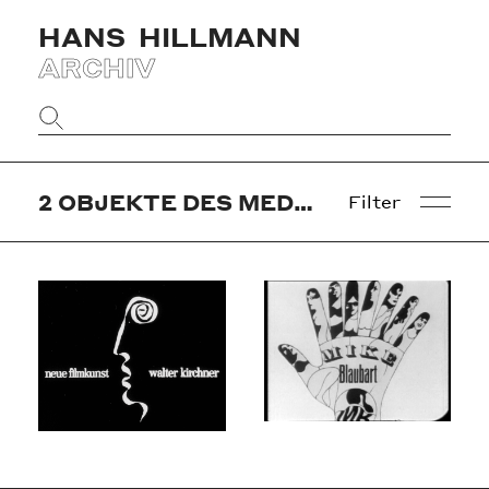
HANS
HILLMANN
ARCHIV
Website
durchsuchen
2
OBJEKTE DES MEDIUMS »FILM«
Filter