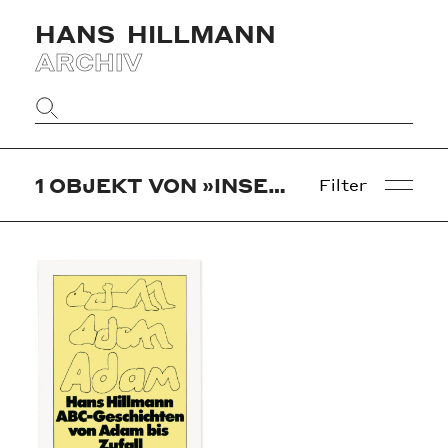
HANS
HILLMANN
ARCHIV
Website
durchsuchen
1
OBJEKT VON »INSEL TASCHENBUCHVERLAG«
Filter