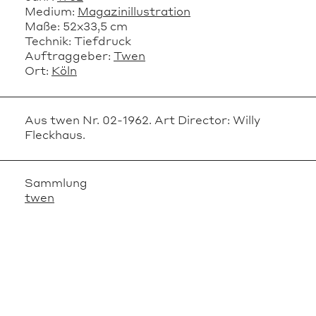
Medium:
Magazinillustration
Maße:
52x33,5 cm
Technik:
Tiefdruck
Auftraggeber:
Twen
Ort:
Köln
Aus twen Nr. 02-1962. Art Director: Willy
Fleckhaus.
Sammlung
twen
VERWANDTE OBJEKTE