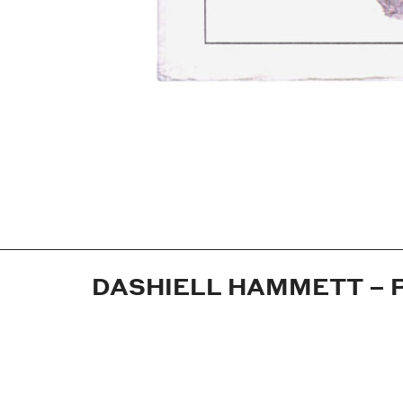
DASHIELL HAMMETT – 
Jahr:
1994
Medium:
Buchumschlag
Maße:
14x22 cm
Technik:
Offsetdruck