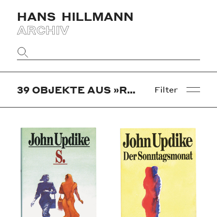
HANS
HILLMANN
ARCHIV
Website
durchsuchen
39
OBJEKTE AUS »REINBEK«
Filter